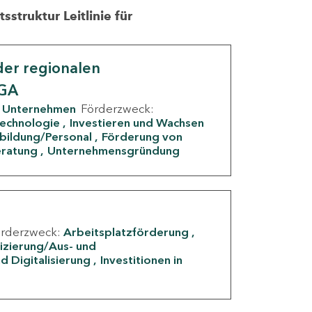
struktur Leitlinie für
er regionalen
IGA
Unternehmen
Förderzweck:
Technologie
Investieren und Wachsen
rbildung/Personal
Förderung von
eratung
Unternehmensgründung
örderzweck:
Arbeitsplatzförderung
fizierung/Aus- und
d Digitalisierung
Investitionen in
g