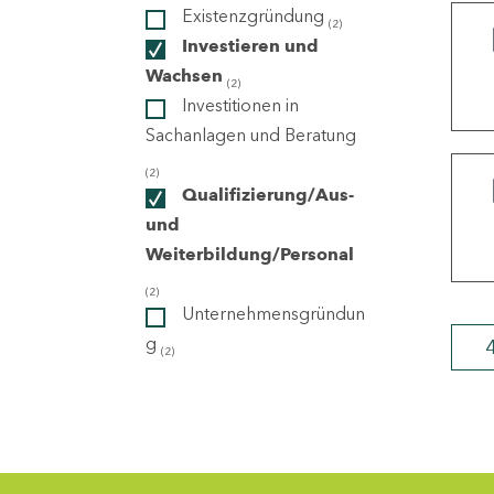
Existenzgründung
(2)
Investieren und
ndorte
Wachsen
(2)
Investitionen in
Sachanlagen und Beratung
(2)
Qualifizierung/Aus-
und
Weiterbildung/Personal
(2)
Unternehmensgründun
g
(2)