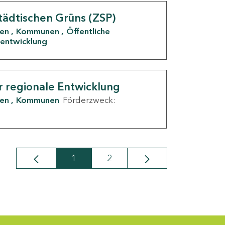
tädtischen Grüns (ZSP)
den
Kommunen
Öffentliche
entwicklung
r regionale Entwicklung
den
Kommunen
Förderzweck:
1
2
Seite
Seite