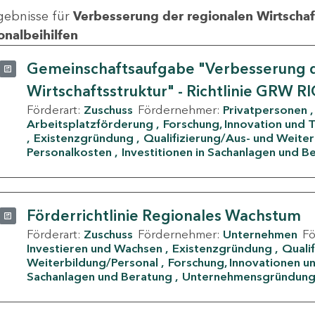
gebnisse für
Verbesserung der regionalen Wirtschafts
onalbeihilfen
Gemeinschaftsaufgabe "Verbesserung d
Wirtschaftsstruktur" - Richtlinie GRW R
Förderart:
Zuschuss
Fördernehmer:
Privatpersonen
Arbeitsplatzförderung
Forschung, Innovation und 
Existenzgründung
Qualifizierung/Aus- und Weite
Personalkosten
Investitionen in Sachanlagen und B
Förderrichtlinie Regionales Wachstum
Förderart:
Zuschuss
Fördernehmer:
Unternehmen
F
Investieren und Wachsen
Existenzgründung
Quali
Weiterbildung/Personal
Forschung, Innovationen un
Sachanlagen und Beratung
Unternehmensgründun