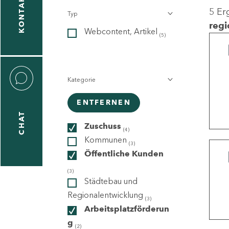
KONTAKT
5 Er
Typ
gen
regi
Webcontent, Artikel
n
(5)
Kategorie
ENTFERNEN
CHAT
icecenter
Zuschuss
(4)
Kommunen
(3)
Öffentliche Kunden
taktformular
(3)
Städtebau und
Regionalentwicklung
(3)
Arbeitsplatzförderun
erportal
g
(2)