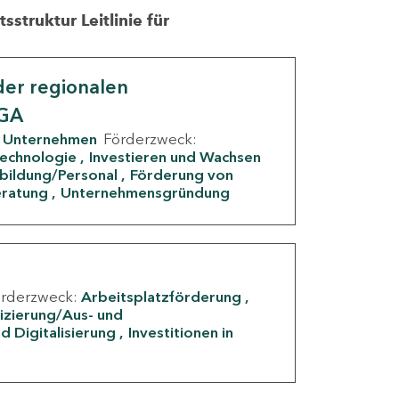
struktur Leitlinie für
er regionalen
IGA
Unternehmen
Förderzweck:
Technologie
Investieren und Wachsen
rbildung/Personal
Förderung von
eratung
Unternehmensgründung
örderzweck:
Arbeitsplatzförderung
fizierung/Aus- und
d Digitalisierung
Investitionen in
g