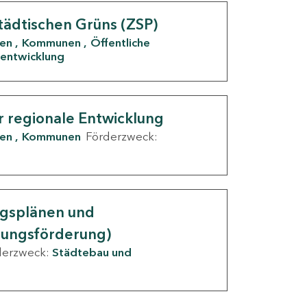
tädtischen Grüns (ZSP)
den
Kommunen
Öffentliche
entwicklung
r regionale Entwicklung
den
Kommunen
Förderzweck:
ngsplänen und
nungsförderung)
derzweck:
Städtebau und