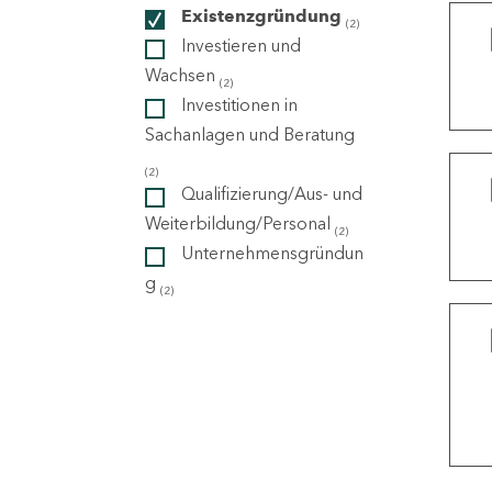
Existenzgründung
(2)
Investieren und
ndorte
Wachsen
(2)
Investitionen in
Sachanlagen und Beratung
(2)
Qualifizierung/Aus- und
Weiterbildung/Personal
(2)
Unternehmensgründun
g
(2)