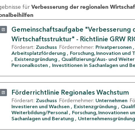
gebnisse für
Verbesserung der regionalen Wirtschafts
onalbeihilfen
Gemeinschaftsaufgabe "Verbesserung d
Wirtschaftsstruktur" - Richtlinie GRW R
Förderart:
Zuschuss
Fördernehmer:
Privatpersonen
Arbeitsplatzförderung
Forschung, Innovation und 
Existenzgründung
Qualifizierung/Aus- und Weite
Personalkosten
Investitionen in Sachanlagen und B
Förderrichtlinie Regionales Wachstum
Förderart:
Zuschuss
Fördernehmer:
Unternehmen
F
Investieren und Wachsen
Existenzgründung
Quali
Weiterbildung/Personal
Forschung, Innovationen un
Sachanlagen und Beratung
Unternehmensgründun