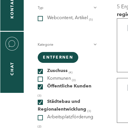
KONTAKT
5 Er
Typ
gen
regi
Webcontent, Artikel
n
(5)
Kategorie
ENTFERNEN
CHAT
icecenter
Zuschuss
(4)
Kommunen
(3)
Öffentliche Kunden
taktformular
(3)
Städtebau und
Regionalentwicklung
(3)
Arbeitsplatzförderung
erportal
(2)