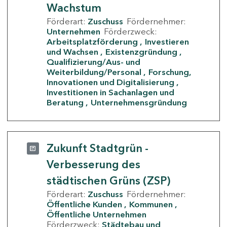
Wachstum
Förderart:
Zuschuss
Fördernehmer:
Unternehmen
Förderzweck:
Arbeitsplatzförderung
Investieren
und Wachsen
Existenzgründung
Qualifizierung/Aus- und
Weiterbildung/Personal
Forschung,
Innovationen und Digitalisierung
Investitionen in Sachanlagen und
Beratung
Unternehmensgründung
Zukunft Stadtgrün -
Verbesserung des
städtischen Grüns (ZSP)
Förderart:
Zuschuss
Fördernehmer:
Öffentliche Kunden
Kommunen
Öffentliche Unternehmen
Förderzweck:
Städtebau und