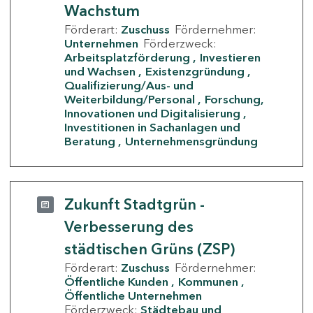
Wachstum
Förderart:
Zuschuss
Fördernehmer:
Unternehmen
Förderzweck:
Arbeitsplatzförderung
Investieren
und Wachsen
Existenzgründung
Qualifizierung/Aus- und
Weiterbildung/Personal
Forschung,
Innovationen und Digitalisierung
Investitionen in Sachanlagen und
Beratung
Unternehmensgründung
Zukunft Stadtgrün -
Verbesserung des
städtischen Grüns (ZSP)
Förderart:
Zuschuss
Fördernehmer:
Öffentliche Kunden
Kommunen
Öffentliche Unternehmen
Förderzweck:
Städtebau und