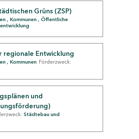
tädtischen Grüns (ZSP)
den
Kommunen
Öffentliche
entwicklung
r regionale Entwicklung
den
Kommunen
Förderzweck:
ngsplänen und
nungsförderung)
derzweck:
Städtebau und