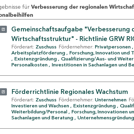
gebnisse für
Verbesserung der regionalen Wirtschafts
onalbeihilfen
Gemeinschaftsaufgabe "Verbesserung d
Wirtschaftsstruktur" - Richtlinie GRW R
Förderart:
Zuschuss
Fördernehmer:
Privatpersonen
Arbeitsplatzförderung
Forschung, Innovation und 
Existenzgründung
Qualifizierung/Aus- und Weite
Personalkosten
Investitionen in Sachanlagen und B
Förderrichtlinie Regionales Wachstum
Förderart:
Zuschuss
Fördernehmer:
Unternehmen
F
Investieren und Wachsen
Existenzgründung
Quali
Weiterbildung/Personal
Forschung, Innovationen un
Sachanlagen und Beratung
Unternehmensgründun