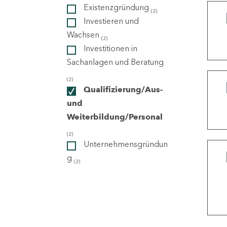
Existenzgründung
(2)
Investieren und
ndorte
Wachsen
(2)
Investitionen in
Sachanlagen und Beratung
(2)
Qualifizierung/Aus-
und
Weiterbildung/Personal
(2)
Unternehmensgründun
g
(2)