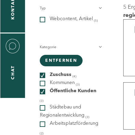
KONTAKT
5 Er
Typ
gen
regi
Webcontent, Artikel
n
(5)
Kategorie
ENTFERNEN
CHAT
icecenter
Zuschuss
(4)
Kommunen
(3)
Öffentliche Kunden
taktformular
(3)
Städtebau und
Regionalentwicklung
(3)
Arbeitsplatzförderung
erportal
(2)