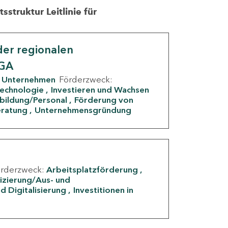
struktur Leitlinie für
er regionalen
IGA
Unternehmen
Förderzweck:
Technologie
Investieren und Wachsen
rbildung/Personal
Förderung von
eratung
Unternehmensgründung
örderzweck:
Arbeitsplatzförderung
fizierung/Aus- und
d Digitalisierung
Investitionen in
g