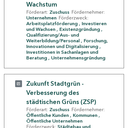
Wachstum
Förderart:
Zuschuss
Fördernehmer:
Unternehmen
Förderzweck:
Arbeitsplatzförderung
Investieren
und Wachsen
Existenzgründung
Qualifizierung/Aus- und
Weiterbildung/Personal
Forschung,
Innovationen und Digitalisierung
Investitionen in Sachanlagen und
Beratung
Unternehmensgründung
Zukunft Stadtgrün -
Verbesserung des
städtischen Grüns (ZSP)
Förderart:
Zuschuss
Fördernehmer:
Öffentliche Kunden
Kommunen
Öffentliche Unternehmen
Förderzweck:
Städtebau und