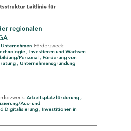
struktur Leitlinie für
er regionalen
IGA
Unternehmen
Förderzweck:
Technologie
Investieren und Wachsen
rbildung/Personal
Förderung von
eratung
Unternehmensgründung
örderzweck:
Arbeitsplatzförderung
fizierung/Aus- und
d Digitalisierung
Investitionen in
g