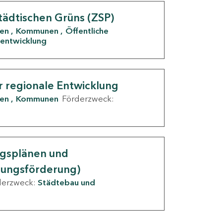
tädtischen Grüns (ZSP)
den
Kommunen
Öffentliche
entwicklung
r regionale Entwicklung
den
Kommunen
Förderzweck:
ngsplänen und
nungsförderung)
derzweck:
Städtebau und