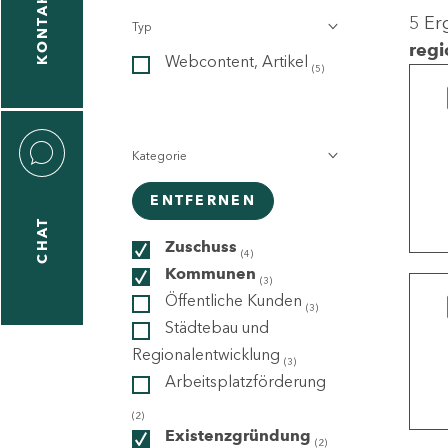
KONTAKT
5 Er
Typ
gen
regi
Webcontent, Artikel
n
(5)
Kategorie
ENTFERNEN
CHAT
icecenter
Zuschuss
(4)
Kommunen
(3)
Öffentliche Kunden
(3)
taktformular
Städtebau und
Regionalentwicklung
(3)
Arbeitsplatzförderung
erportal
(2)
Existenzgründung
(2)