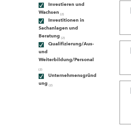
Investieren und
Wachsen
(2)
ndorte
Investitionen in
Sachanlagen und
Beratung
(2)
Qualifizierung/Aus-
und
Weiterbildung/Personal
(2)
Unternehmensgründ
ung
(2)