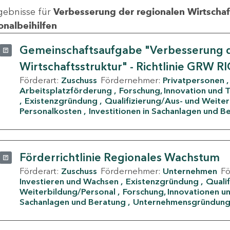
gebnisse für
Verbesserung der regionalen Wirtschafts
onalbeihilfen
Gemeinschaftsaufgabe "Verbesserung d
Wirtschaftsstruktur" - Richtlinie GRW R
Förderart:
Zuschuss
Fördernehmer:
Privatpersonen
Arbeitsplatzförderung
Forschung, Innovation und 
Existenzgründung
Qualifizierung/Aus- und Weite
Personalkosten
Investitionen in Sachanlagen und B
Förderrichtlinie Regionales Wachstum
Förderart:
Zuschuss
Fördernehmer:
Unternehmen
F
Investieren und Wachsen
Existenzgründung
Quali
Weiterbildung/Personal
Forschung, Innovationen un
Sachanlagen und Beratung
Unternehmensgründun