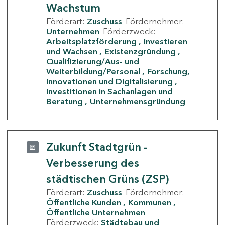
Wachstum
Förderart:
Zuschuss
Fördernehmer:
Unternehmen
Förderzweck:
Arbeitsplatzförderung
Investieren
und Wachsen
Existenzgründung
Qualifizierung/Aus- und
Weiterbildung/Personal
Forschung,
Innovationen und Digitalisierung
Investitionen in Sachanlagen und
Beratung
Unternehmensgründung
Zukunft Stadtgrün -
Verbesserung des
städtischen Grüns (ZSP)
Förderart:
Zuschuss
Fördernehmer:
Öffentliche Kunden
Kommunen
Öffentliche Unternehmen
Förderzweck:
Städtebau und