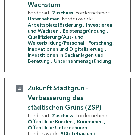
Wachstum
Förderart:
Zuschuss
Fördernehmer:
Unternehmen
Förderzweck:
Arbeitsplatzförderung
Investieren
und Wachsen
Existenzgründung
Qualifizierung/Aus- und
Weiterbildung/Personal
Forschung,
Innovationen und Digitalisierung
Investitionen in Sachanlagen und
Beratung
Unternehmensgründung
Zukunft Stadtgrün -
Verbesserung des
städtischen Grüns (ZSP)
Förderart:
Zuschuss
Fördernehmer:
Öffentliche Kunden
Kommunen
Öffentliche Unternehmen
Förderzweck:
Städtebau und