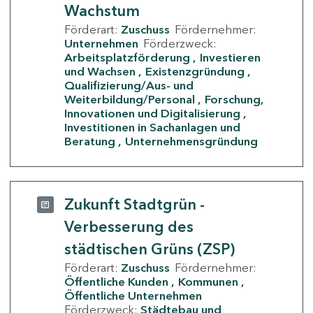
Wachstum
Förderart:
Zuschuss
Fördernehmer:
Unternehmen
Förderzweck:
Arbeitsplatzförderung
Investieren
und Wachsen
Existenzgründung
Qualifizierung/Aus- und
Weiterbildung/Personal
Forschung,
Innovationen und Digitalisierung
Investitionen in Sachanlagen und
Beratung
Unternehmensgründung
Zukunft Stadtgrün -
Verbesserung des
städtischen Grüns (ZSP)
Förderart:
Zuschuss
Fördernehmer:
Öffentliche Kunden
Kommunen
Öffentliche Unternehmen
Förderzweck:
Städtebau und