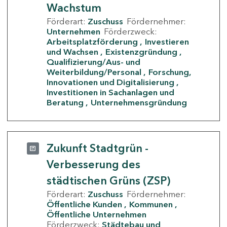
Wachstum
Förderart:
Zuschuss
Fördernehmer:
Unternehmen
Förderzweck:
Arbeitsplatzförderung
Investieren
und Wachsen
Existenzgründung
Qualifizierung/Aus- und
Weiterbildung/Personal
Forschung,
Innovationen und Digitalisierung
Investitionen in Sachanlagen und
Beratung
Unternehmensgründung
Zukunft Stadtgrün -
Verbesserung des
städtischen Grüns (ZSP)
Förderart:
Zuschuss
Fördernehmer:
Öffentliche Kunden
Kommunen
Öffentliche Unternehmen
Förderzweck:
Städtebau und