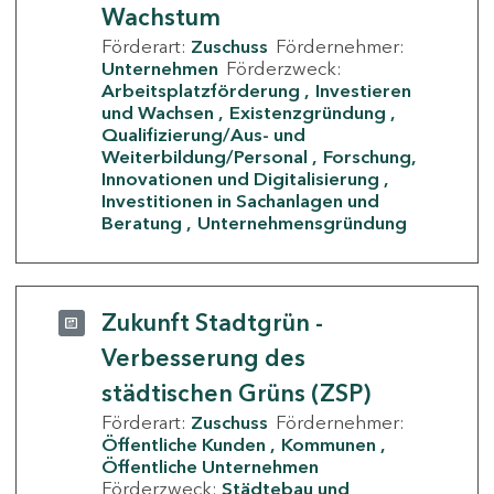
Wachstum
Förderart:
Zuschuss
Fördernehmer:
Unternehmen
Förderzweck:
Arbeitsplatzförderung
Investieren
und Wachsen
Existenzgründung
Qualifizierung/Aus- und
Weiterbildung/Personal
Forschung,
Innovationen und Digitalisierung
Investitionen in Sachanlagen und
Beratung
Unternehmensgründung
Zukunft Stadtgrün -
Verbesserung des
städtischen Grüns (ZSP)
Förderart:
Zuschuss
Fördernehmer:
Öffentliche Kunden
Kommunen
Öffentliche Unternehmen
Förderzweck:
Städtebau und