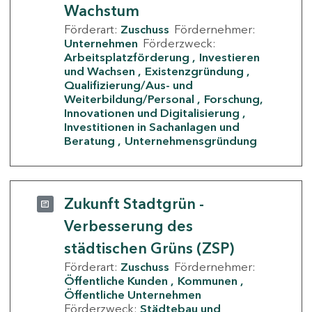
Wachstum
Förderart:
Zuschuss
Fördernehmer:
Unternehmen
Förderzweck:
Arbeitsplatzförderung
Investieren
und Wachsen
Existenzgründung
Qualifizierung/Aus- und
Weiterbildung/Personal
Forschung,
Innovationen und Digitalisierung
Investitionen in Sachanlagen und
Beratung
Unternehmensgründung
Zukunft Stadtgrün -
Verbesserung des
städtischen Grüns (ZSP)
Förderart:
Zuschuss
Fördernehmer:
Öffentliche Kunden
Kommunen
Öffentliche Unternehmen
Förderzweck:
Städtebau und