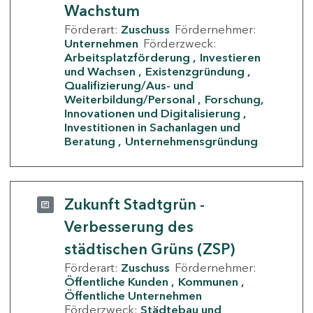
Wachstum
Förderart:
Zuschuss
Fördernehmer:
Unternehmen
Förderzweck:
Arbeitsplatzförderung
Investieren
und Wachsen
Existenzgründung
Qualifizierung/Aus- und
Weiterbildung/Personal
Forschung,
Innovationen und Digitalisierung
Investitionen in Sachanlagen und
Beratung
Unternehmensgründung
Zukunft Stadtgrün -
Verbesserung des
städtischen Grüns (ZSP)
Förderart:
Zuschuss
Fördernehmer:
Öffentliche Kunden
Kommunen
Öffentliche Unternehmen
Förderzweck:
Städtebau und