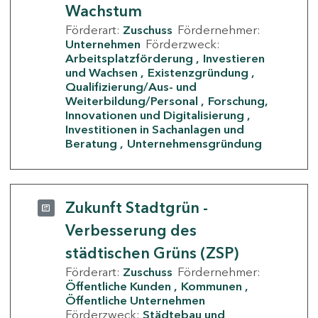
Wachstum
Förderart:
Zuschuss
Fördernehmer:
Unternehmen
Förderzweck:
Arbeitsplatzförderung
Investieren
und Wachsen
Existenzgründung
Qualifizierung/Aus- und
Weiterbildung/Personal
Forschung,
Innovationen und Digitalisierung
Investitionen in Sachanlagen und
Beratung
Unternehmensgründung
Zukunft Stadtgrün -
Verbesserung des
städtischen Grüns (ZSP)
Förderart:
Zuschuss
Fördernehmer:
Öffentliche Kunden
Kommunen
Öffentliche Unternehmen
Förderzweck:
Städtebau und