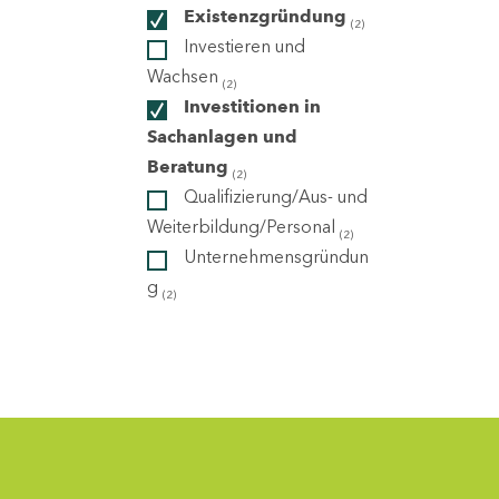
Existenzgründung
(2)
Investieren und
ndorte
Wachsen
(2)
Investitionen in
Sachanlagen und
Beratung
(2)
Qualifizierung/Aus- und
Weiterbildung/Personal
(2)
Unternehmensgründun
g
(2)