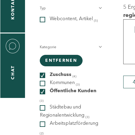
KONTAKT
5 Er
Typ
gen
regi
Webcontent, Artikel
n
(5)
Kategorie
ENTFERNEN
CHAT
icecenter
Zuschuss
(4)
Kommunen
(3)
Öffentliche Kunden
taktformular
(3)
Städtebau und
Regionalentwicklung
(3)
Arbeitsplatzförderung
erportal
(2)