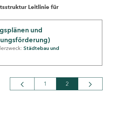
struktur Leitlinie für
ngsplänen und
nungsförderung)
derzweck:
Städtebau und
1
2
Seite
Seite