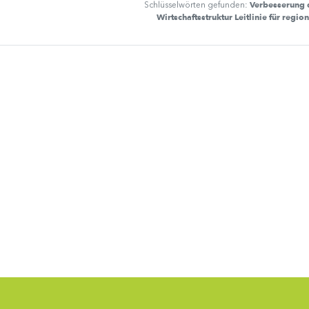
Verbesserung 
Schlüsselwörten gefunden:
Wirtschaftsstruktur Leitlinie für regio