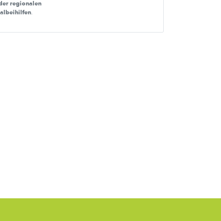
der regionalen
nalbeihilfen
.