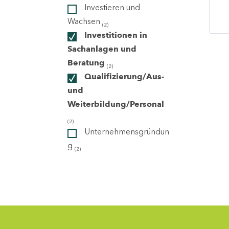
Investieren und
Wachsen
(2)
ndorte
Investitionen in
Sachanlagen und
Beratung
(2)
Qualifizierung/Aus-
und
Weiterbildung/Personal
(2)
Unternehmensgründun
g
(2)