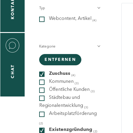
KONTAKT
Typ
gen
Webcontent, Artikel
n
(4)
Kategorie
ENTFERNEN
CHAT
icecenter
Zuschuss
(4)
Kommunen
(3)
Öffentliche Kunden
(3)
taktformular
Städtebau und
Regionalentwicklung
(3)
Arbeitsplatzförderung
erportal
(2)
Existenzgründung
(2)