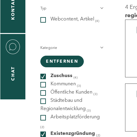
KONTAKT
4 Er
Typ
gen
regi
Webcontent, Artikel
n
(4)
Kategorie
ENTFERNEN
CHAT
icecenter
Zuschuss
(4)
Kommunen
(3)
Öffentliche Kunden
(3)
taktformular
Städtebau und
Regionalentwicklung
(3)
Arbeitsplatzförderung
erportal
(2)
Existenzgründung
(2)