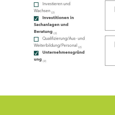
Investieren und
Wachsen
(2)
ndorte
Investitionen in
Sachanlagen und
Beratung
(2)
Qualifizierung/Aus- und
Weiterbildung/Personal
(2)
Unternehmensgründ
ung
(2)