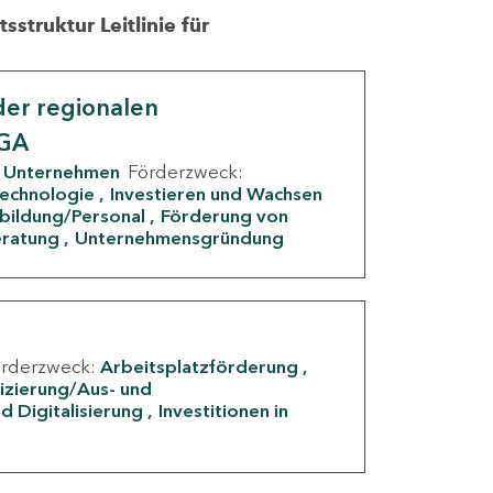
struktur Leitlinie für
er regionalen
IGA
Unternehmen
Förderzweck:
Technologie
Investieren und Wachsen
rbildung/Personal
Förderung von
eratung
Unternehmensgründung
örderzweck:
Arbeitsplatzförderung
fizierung/Aus- und
d Digitalisierung
Investitionen in
g