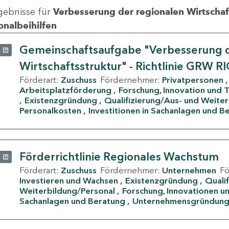
gebnisse für
Verbesserung der regionalen Wirtschafts
onalbeihilfen
Gemeinschaftsaufgabe "Verbesserung d
Wirtschaftsstruktur" - Richtlinie GRW R
Förderart:
Zuschuss
Fördernehmer:
Privatpersonen
Arbeitsplatzförderung
Forschung, Innovation und 
Existenzgründung
Qualifizierung/Aus- und Weite
Personalkosten
Investitionen in Sachanlagen und B
Förderrichtlinie Regionales Wachstum
Förderart:
Zuschuss
Fördernehmer:
Unternehmen
F
Investieren und Wachsen
Existenzgründung
Quali
Weiterbildung/Personal
Forschung, Innovationen un
Sachanlagen und Beratung
Unternehmensgründun