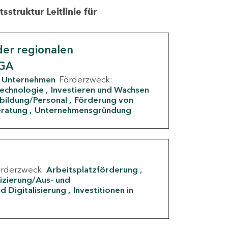
struktur Leitlinie für
er regionalen
IGA
Unternehmen
Förderzweck:
Technologie
Investieren und Wachsen
rbildung/Personal
Förderung von
eratung
Unternehmensgründung
örderzweck:
Arbeitsplatzförderung
fizierung/Aus- und
d Digitalisierung
Investitionen in
g