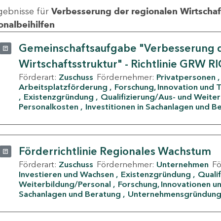
gebnisse für
Verbesserung der regionalen Wirtschafts
onalbeihilfen
Gemeinschaftsaufgabe "Verbesserung d
Wirtschaftsstruktur" - Richtlinie GRW R
Förderart:
Zuschuss
Fördernehmer:
Privatpersonen
Arbeitsplatzförderung
Forschung, Innovation und 
Existenzgründung
Qualifizierung/Aus- und Weite
Personalkosten
Investitionen in Sachanlagen und B
Förderrichtlinie Regionales Wachstum
Förderart:
Zuschuss
Fördernehmer:
Unternehmen
F
Investieren und Wachsen
Existenzgründung
Quali
Weiterbildung/Personal
Forschung, Innovationen un
Sachanlagen und Beratung
Unternehmensgründun