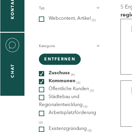
KONTAKT
5 Er
Typ
gen
regi
Webcontent, Artikel
n
(5)
Kategorie
ENTFERNEN
CHAT
icecenter
Zuschuss
(4)
Kommunen
(3)
Öffentliche Kunden
(3)
taktformular
Städtebau und
Regionalentwicklung
(3)
Arbeitsplatzförderung
erportal
(2)
Existenzgründung
(2)