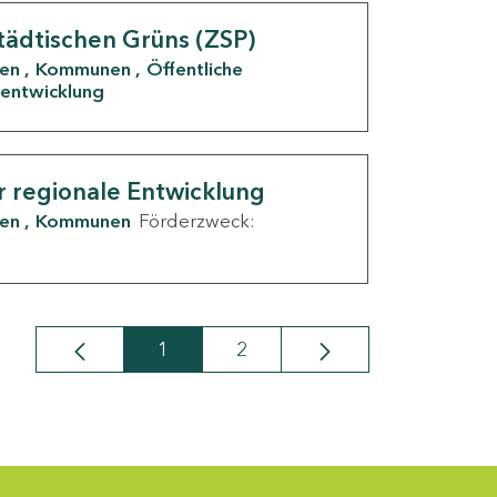
tädtischen Grüns (ZSP)
den
Kommunen
Öffentliche
entwicklung
r regionale Entwicklung
den
Kommunen
Förderzweck:
1
2
Seite
Seite