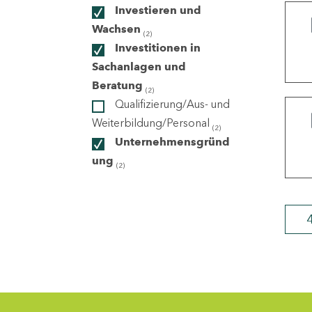
Investieren und
Wachsen
(2)
ndorte
Investitionen in
Sachanlagen und
Beratung
(2)
Qualifizierung/Aus- und
Weiterbildung/Personal
(2)
Unternehmensgründ
ung
(2)