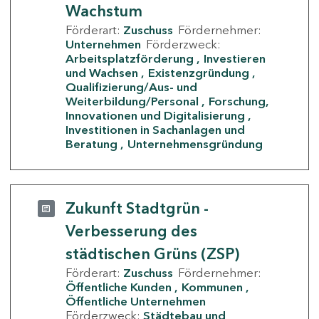
Wachstum
Förderart:
Zuschuss
Fördernehmer:
Unternehmen
Förderzweck:
Arbeitsplatzförderung
Investieren
und Wachsen
Existenzgründung
Qualifizierung/Aus- und
Weiterbildung/Personal
Forschung,
Innovationen und Digitalisierung
Investitionen in Sachanlagen und
Beratung
Unternehmensgründung
Zukunft Stadtgrün -
Verbesserung des
städtischen Grüns (ZSP)
Förderart:
Zuschuss
Fördernehmer:
Öffentliche Kunden
Kommunen
Öffentliche Unternehmen
Förderzweck:
Städtebau und