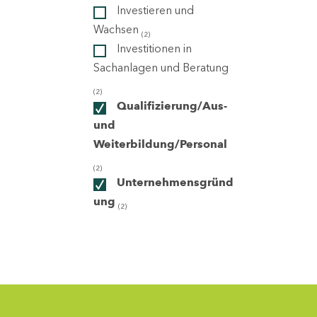
Investieren und
Wachsen
(2)
ndorte
Investitionen in
Sachanlagen und Beratung
(2)
Qualifizierung/Aus-
und
Weiterbildung/Personal
(2)
Unternehmensgründ
ung
(2)