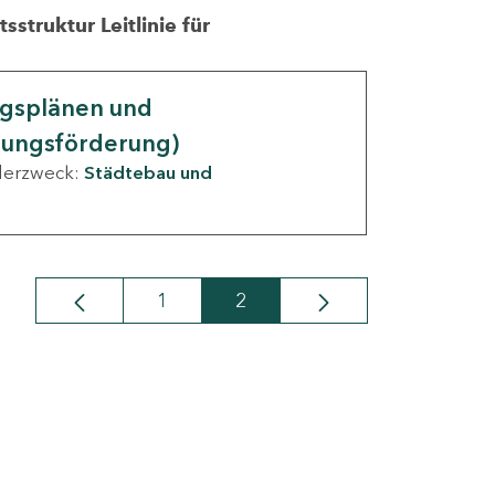
struktur Leitlinie für
ngsplänen und
nungsförderung)
derzweck:
Städtebau und
1
2
Seite
Seite