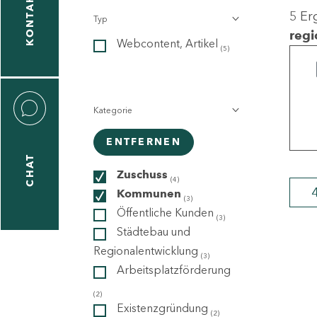
KONTAKT
5 Er
Typ
gen
regi
Webcontent, Artikel
n
(5)
Kategorie
ENTFERNEN
CHAT
icecenter
Zuschuss
(4)
Kommunen
(3)
Öffentliche Kunden
(3)
taktformular
Städtebau und
Regionalentwicklung
(3)
Arbeitsplatzförderung
erportal
(2)
Existenzgründung
(2)