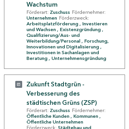
Wachstum
Förderart:
Zuschuss
Fördernehmer:
Unternehmen
Förderzweck:
Arbeitsplatzförderung
Investieren
und Wachsen
Existenzgründung
Qualifizierung/Aus- und
Weiterbildung/Personal
Forschung,
Innovationen und Digitalisierung
Investitionen in Sachanlagen und
Beratung
Unternehmensgründung
Zukunft Stadtgrün -
Verbesserung des
städtischen Grüns (ZSP)
Förderart:
Zuschuss
Fördernehmer:
Öffentliche Kunden
Kommunen
Öffentliche Unternehmen
Förderzweck:
Städtebau und