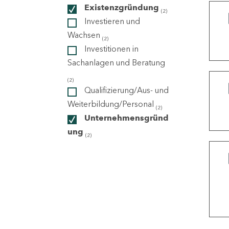
Existenzgründung
(2)
Investieren und
ndorte
Wachsen
(2)
Investitionen in
Sachanlagen und Beratung
(2)
Qualifizierung/Aus- und
Weiterbildung/Personal
(2)
Unternehmensgründ
ung
(2)