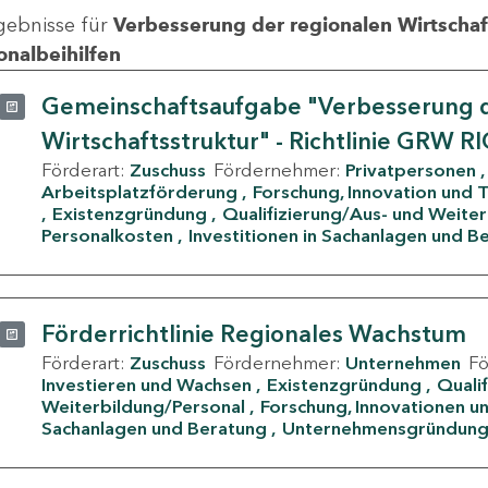
gebnisse für
Verbesserung der regionalen Wirtschafts
onalbeihilfen
Gemeinschaftsaufgabe "Verbesserung d
Wirtschaftsstruktur" - Richtlinie GRW R
Förderart:
Zuschuss
Fördernehmer:
Privatpersonen
Arbeitsplatzförderung
Forschung, Innovation und 
Existenzgründung
Qualifizierung/Aus- und Weite
Personalkosten
Investitionen in Sachanlagen und B
Förderrichtlinie Regionales Wachstum
Förderart:
Zuschuss
Fördernehmer:
Unternehmen
F
Investieren und Wachsen
Existenzgründung
Quali
Weiterbildung/Personal
Forschung, Innovationen un
Sachanlagen und Beratung
Unternehmensgründun