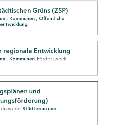
tädtischen Grüns (ZSP)
den
Kommunen
Öffentliche
entwicklung
r regionale Entwicklung
den
Kommunen
Förderzweck:
ngsplänen und
nungsförderung)
derzweck:
Städtebau und