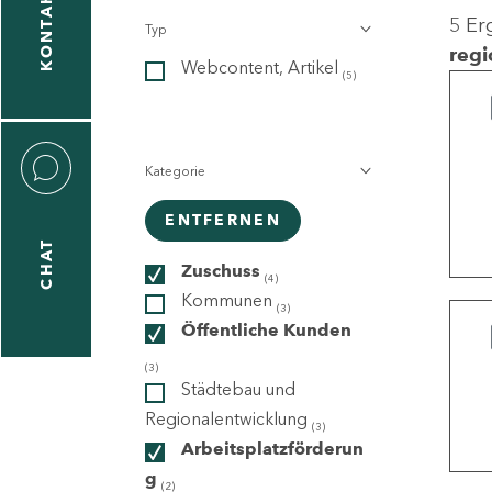
KONTAKT
5 Er
Typ
gen
regi
Webcontent, Artikel
n
(5)
Kategorie
ENTFERNEN
CHAT
icecenter
Zuschuss
(4)
Kommunen
(3)
Öffentliche Kunden
taktformular
(3)
Städtebau und
Regionalentwicklung
(3)
Arbeitsplatzförderun
erportal
g
(2)