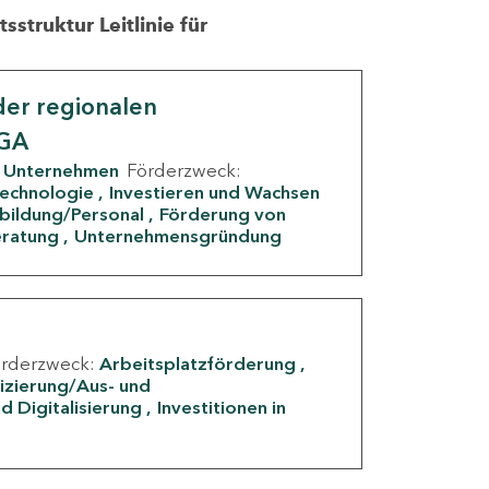
struktur Leitlinie für
er regionalen
IGA
Unternehmen
Förderzweck:
Technologie
Investieren und Wachsen
rbildung/Personal
Förderung von
eratung
Unternehmensgründung
örderzweck:
Arbeitsplatzförderung
fizierung/Aus- und
d Digitalisierung
Investitionen in
g