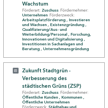
Wachstum
Förderart:
Zuschuss
Fördernehmer:
Unternehmen
Förderzweck:
Arbeitsplatzförderung
Investieren
und Wachsen
Existenzgründung
Qualifizierung/Aus- und
Weiterbildung/Personal
Forschung,
Innovationen und Digitalisierung
Investitionen in Sachanlagen und
Beratung
Unternehmensgründung
Zukunft Stadtgrün -
Verbesserung des
städtischen Grüns (ZSP)
Förderart:
Zuschuss
Fördernehmer:
Öffentliche Kunden
Kommunen
Öffentliche Unternehmen
Förderzweck:
Städtebau und