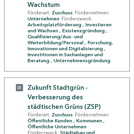
Wachstum
Förderart:
Zuschuss
Fördernehmer:
Unternehmen
Förderzweck:
Arbeitsplatzförderung
Investieren
und Wachsen
Existenzgründung
Qualifizierung/Aus- und
Weiterbildung/Personal
Forschung,
Innovationen und Digitalisierung
Investitionen in Sachanlagen und
Beratung
Unternehmensgründung
Zukunft Stadtgrün -
Verbesserung des
städtischen Grüns (ZSP)
Förderart:
Zuschuss
Fördernehmer:
Öffentliche Kunden
Kommunen
Öffentliche Unternehmen
Förderzweck:
Städtebau und