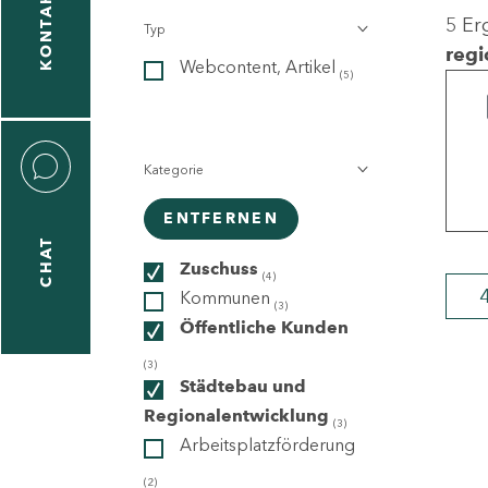
KONTAKT
5 Er
Typ
gen
regi
Webcontent, Artikel
n
(5)
Kategorie
ENTFERNEN
CHAT
icecenter
Zuschuss
(4)
Kommunen
(3)
Öffentliche Kunden
taktformular
(3)
Städtebau und
Regionalentwicklung
(3)
Arbeitsplatzförderung
erportal
(2)