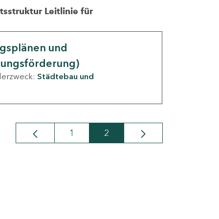
struktur Leitlinie für
ngsplänen und
nungsförderung)
derzweck:
Städtebau und
1
2
Seite
Seite