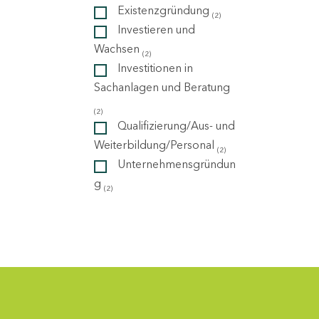
Existenzgründung
(2)
Investieren und
ndorte
Wachsen
(2)
Investitionen in
Sachanlagen und Beratung
(2)
Qualifizierung/Aus- und
Weiterbildung/Personal
(2)
Unternehmensgründun
g
(2)