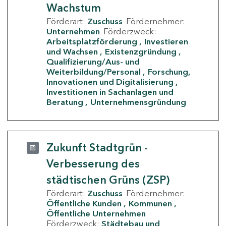
Wachstum
Förderart:
Zuschuss
Fördernehmer:
Unternehmen
Förderzweck:
Arbeitsplatzförderung
Investieren
und Wachsen
Existenzgründung
Qualifizierung/Aus- und
Weiterbildung/Personal
Forschung,
Innovationen und Digitalisierung
Investitionen in Sachanlagen und
Beratung
Unternehmensgründung
Zukunft Stadtgrün -
Verbesserung des
städtischen Grüns (ZSP)
Förderart:
Zuschuss
Fördernehmer:
Öffentliche Kunden
Kommunen
Öffentliche Unternehmen
Förderzweck:
Städtebau und