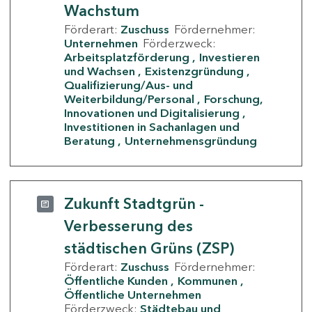
Wachstum
Förderart:
Zuschuss
Fördernehmer:
Unternehmen
Förderzweck:
Arbeitsplatzförderung
Investieren
und Wachsen
Existenzgründung
Qualifizierung/Aus- und
Weiterbildung/Personal
Forschung,
Innovationen und Digitalisierung
Investitionen in Sachanlagen und
Beratung
Unternehmensgründung
Zukunft Stadtgrün -
Verbesserung des
städtischen Grüns (ZSP)
Förderart:
Zuschuss
Fördernehmer:
Öffentliche Kunden
Kommunen
Öffentliche Unternehmen
Förderzweck:
Städtebau und