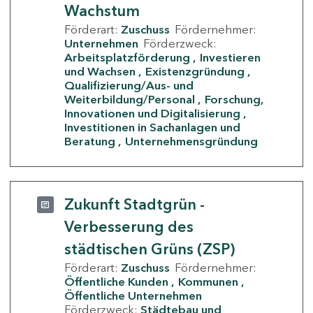
Wachstum
Förderart:
Zuschuss
Fördernehmer:
Unternehmen
Förderzweck:
Arbeitsplatzförderung
Investieren
und Wachsen
Existenzgründung
Qualifizierung/Aus- und
Weiterbildung/Personal
Forschung,
Innovationen und Digitalisierung
Investitionen in Sachanlagen und
Beratung
Unternehmensgründung
Zukunft Stadtgrün -
Verbesserung des
städtischen Grüns (ZSP)
Förderart:
Zuschuss
Fördernehmer:
Öffentliche Kunden
Kommunen
Öffentliche Unternehmen
Förderzweck:
Städtebau und