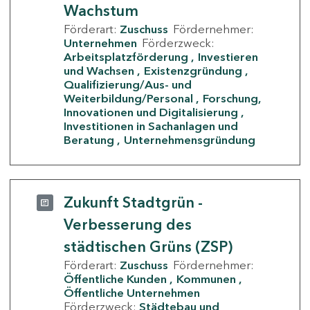
Wachstum
Förderart:
Zuschuss
Fördernehmer:
Unternehmen
Förderzweck:
Arbeitsplatzförderung
Investieren
und Wachsen
Existenzgründung
Qualifizierung/Aus- und
Weiterbildung/Personal
Forschung,
Innovationen und Digitalisierung
Investitionen in Sachanlagen und
Beratung
Unternehmensgründung
Zukunft Stadtgrün -
Verbesserung des
städtischen Grüns (ZSP)
Förderart:
Zuschuss
Fördernehmer:
Öffentliche Kunden
Kommunen
Öffentliche Unternehmen
Förderzweck:
Städtebau und