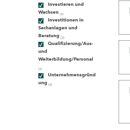
Investieren und
Wachsen
(2)
ndorte
Investitionen in
Sachanlagen und
Beratung
(2)
Qualifizierung/Aus-
und
Weiterbildung/Personal
(2)
Unternehmensgründ
ung
(2)