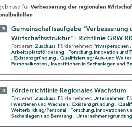
gebnisse für
Verbesserung der regionalen Wirtschafts
onalbeihilfen
Gemeinschaftsaufgabe "Verbesserung d
Wirtschaftsstruktur" - Richtlinie GRW R
Förderart:
Zuschuss
Fördernehmer:
Privatpersonen
Arbeitsplatzförderung
Forschung, Innovation und 
Existenzgründung
Qualifizierung/Aus- und Weite
Personalkosten
Investitionen in Sachanlagen und B
Förderrichtlinie Regionales Wachstum
Förderart:
Zuschuss
Fördernehmer:
Unternehmen
F
Investieren und Wachsen
Existenzgründung
Quali
Weiterbildung/Personal
Forschung, Innovationen un
Sachanlagen und Beratung
Unternehmensgründun