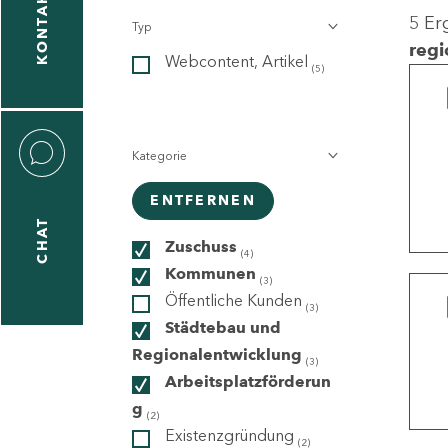
KONTAKT
5 Er
Typ
gen
regi
Webcontent, Artikel
n
(5)
Kategorie
ENTFERNEN
CHAT
icecenter
Zuschuss
(4)
Kommunen
(3)
Öffentliche Kunden
(3)
taktformular
Städtebau und
Regionalentwicklung
(3)
Arbeitsplatzförderun
g
erportal
(2)
Existenzgründung
(2)