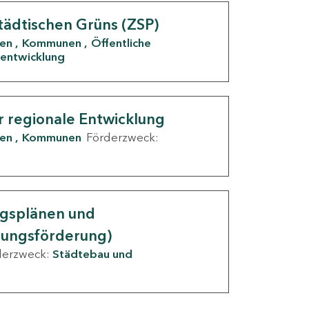
tädtischen Grüns (ZSP)
den
Kommunen
Öffentliche
entwicklung
r regionale Entwicklung
den
Kommunen
Förderzweck:
ngsplänen und
nungsförderung)
derzweck:
Städtebau und