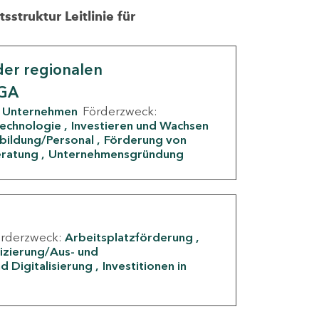
struktur Leitlinie für
er regionalen
IGA
Unternehmen
Förderzweck:
Technologie
Investieren und Wachsen
rbildung/Personal
Förderung von
eratung
Unternehmensgründung
örderzweck:
Arbeitsplatzförderung
fizierung/Aus- und
d Digitalisierung
Investitionen in
g