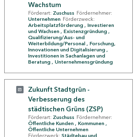
Wachstum
Förderart:
Zuschuss
Fördernehmer:
Unternehmen
Förderzweck:
Arbeitsplatzförderung
Investieren
und Wachsen
Existenzgründung
Qualifizierung/Aus- und
Weiterbildung/Personal
Forschung,
Innovationen und Digitalisierung
Investitionen in Sachanlagen und
Beratung
Unternehmensgründung
Zukunft Stadtgrün -
Verbesserung des
städtischen Grüns (ZSP)
Förderart:
Zuschuss
Fördernehmer:
Öffentliche Kunden
Kommunen
Öffentliche Unternehmen
Förderzweck:
Städtebau und