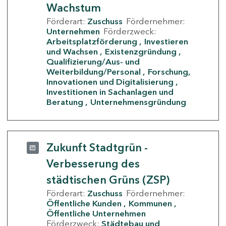
Wachstum
Förderart:
Zuschuss
Fördernehmer:
Unternehmen
Förderzweck:
Arbeitsplatzförderung
Investieren
und Wachsen
Existenzgründung
Qualifizierung/Aus- und
Weiterbildung/Personal
Forschung,
Innovationen und Digitalisierung
Investitionen in Sachanlagen und
Beratung
Unternehmensgründung
Zukunft Stadtgrün -
Verbesserung des
städtischen Grüns (ZSP)
Förderart:
Zuschuss
Fördernehmer:
Öffentliche Kunden
Kommunen
Öffentliche Unternehmen
Förderzweck:
Städtebau und