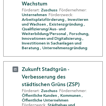
Wachstum
Förderart:
Zuschuss
Fördernehmer:
Unternehmen
Förderzweck:
Arbeitsplatzförderung
Investieren
und Wachsen
Existenzgründung
Qualifizierung/Aus- und
Weiterbildung/Personal
Forschung,
Innovationen und Digitalisierung
Investitionen in Sachanlagen und
Beratung
Unternehmensgründung
Zukunft Stadtgrün -
Verbesserung des
städtischen Grüns (ZSP)
Förderart:
Zuschuss
Fördernehmer:
Öffentliche Kunden
Kommunen
Öffentliche Unternehmen
Förderzweck:
Städtebau und