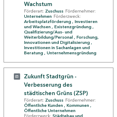
Wachstum
Förderart:
Zuschuss
Fördernehmer:
Unternehmen
Förderzweck:
Arbeitsplatzförderung
Investieren
und Wachsen
Existenzgründung
Qualifizierung/Aus- und
Weiterbildung/Personal
Forschung,
Innovationen und Digitalisierung
Investitionen in Sachanlagen und
Beratung
Unternehmensgründung
Zukunft Stadtgrün -
Verbesserung des
städtischen Grüns (ZSP)
Förderart:
Zuschuss
Fördernehmer:
Öffentliche Kunden
Kommunen
Öffentliche Unternehmen
Förderzweck:
Städtebau und