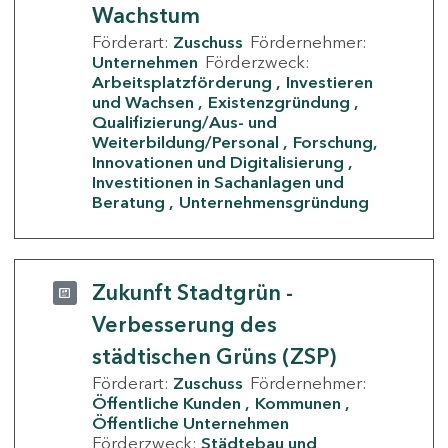
Wachstum
Förderart:
Zuschuss
Fördernehmer:
Unternehmen
Förderzweck:
Arbeitsplatzförderung
Investieren
und Wachsen
Existenzgründung
Qualifizierung/Aus- und
Weiterbildung/Personal
Forschung,
Innovationen und Digitalisierung
Investitionen in Sachanlagen und
Beratung
Unternehmensgründung
Zukunft Stadtgrün -
Verbesserung des
städtischen Grüns (ZSP)
Förderart:
Zuschuss
Fördernehmer:
Öffentliche Kunden
Kommunen
Öffentliche Unternehmen
Förderzweck:
Städtebau und