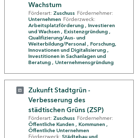
Wachstum
Förderart:
Zuschuss
Fördernehmer:
Unternehmen
Förderzweck:
Arbeitsplatzförderung
Investieren
und Wachsen
Existenzgründung
Qualifizierung/Aus- und
Weiterbildung/Personal
Forschung,
Innovationen und Digitalisierung
Investitionen in Sachanlagen und
Beratung
Unternehmensgründung
Zukunft Stadtgrün -
Verbesserung des
städtischen Grüns (ZSP)
Förderart:
Zuschuss
Fördernehmer:
Öffentliche Kunden
Kommunen
Öffentliche Unternehmen
Förderzweck:
Städtebau und