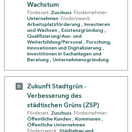
Wachstum
Förderart:
Zuschuss
Fördernehmer:
Unternehmen
Förderzweck:
Arbeitsplatzförderung
Investieren
und Wachsen
Existenzgründung
Qualifizierung/Aus- und
Weiterbildung/Personal
Forschung,
Innovationen und Digitalisierung
Investitionen in Sachanlagen und
Beratung
Unternehmensgründung
Zukunft Stadtgrün -
Verbesserung des
städtischen Grüns (ZSP)
Förderart:
Zuschuss
Fördernehmer:
Öffentliche Kunden
Kommunen
Öffentliche Unternehmen
Förderzweck:
Städtebau und