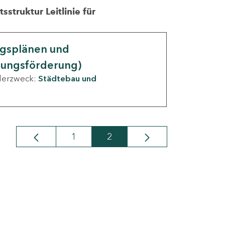
struktur Leitlinie für
ngsplänen und
nungsförderung)
derzweck:
Städtebau und
1
2
Seite
Seite