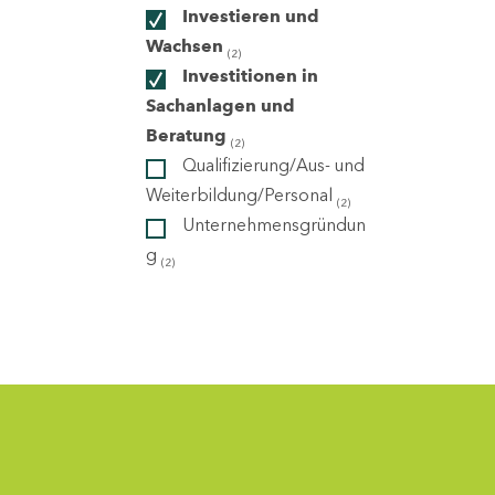
Investieren und
Wachsen
(2)
ndorte
Investitionen in
Sachanlagen und
Beratung
(2)
Qualifizierung/Aus- und
Weiterbildung/Personal
(2)
Unternehmensgründun
g
(2)