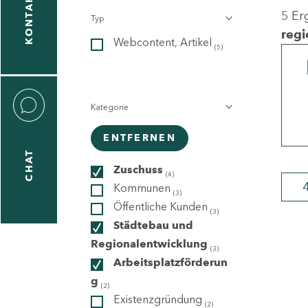
KONTAKT
5 Er
Typ
gen
regi
Webcontent, Artikel
n
(5)
Kategorie
ENTFERNEN
CHAT
icecenter
Zuschuss
(4)
Kommunen
(3)
Öffentliche Kunden
(3)
taktformular
Städtebau und
Regionalentwicklung
(3)
Arbeitsplatzförderun
g
erportal
(2)
Existenzgründung
(2)