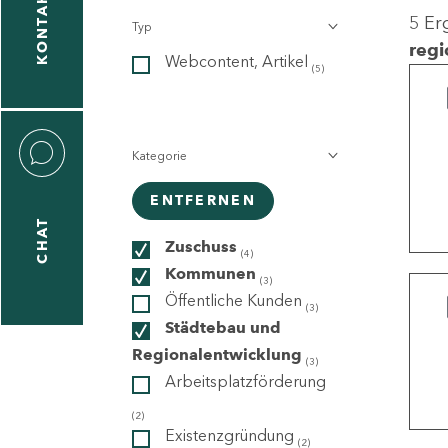
KONTAKT
5 Er
Typ
gen
regi
Webcontent, Artikel
n
(5)
Kategorie
ENTFERNEN
CHAT
icecenter
Zuschuss
(4)
Kommunen
(3)
Öffentliche Kunden
(3)
taktformular
Städtebau und
Regionalentwicklung
(3)
Arbeitsplatzförderung
erportal
(2)
Existenzgründung
(2)