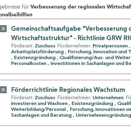
gebnisse für
Verbesserung der regionalen Wirtschafts
onalbeihilfen
Gemeinschaftsaufgabe "Verbesserung d
Wirtschaftsstruktur" - Richtlinie GRW R
Förderart:
Zuschuss
Fördernehmer:
Privatpersonen
Arbeitsplatzförderung
Forschung, Innovation und 
Existenzgründung
Qualifizierung/Aus- und Weite
Personalkosten
Investitionen in Sachanlagen und B
Förderrichtlinie Regionales Wachstum
Förderart:
Zuschuss
Fördernehmer:
Unternehmen
F
Investieren und Wachsen
Existenzgründung
Quali
Weiterbildung/Personal
Forschung, Innovationen un
Sachanlagen und Beratung
Unternehmensgründun