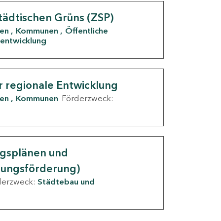
tädtischen Grüns (ZSP)
den
Kommunen
Öffentliche
entwicklung
r regionale Entwicklung
den
Kommunen
Förderzweck:
ngsplänen und
nungsförderung)
derzweck:
Städtebau und