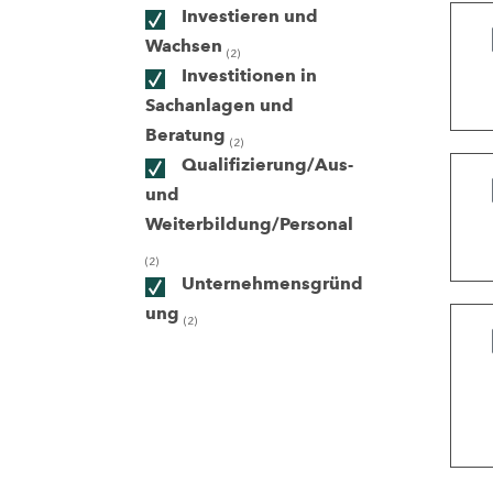
Investieren und
Wachsen
(2)
ndorte
Investitionen in
Sachanlagen und
Beratung
(2)
Qualifizierung/Aus-
und
Weiterbildung/Personal
(2)
Unternehmensgründ
ung
(2)