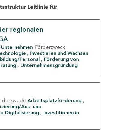
struktur Leitlinie für
er regionalen
IGA
Unternehmen
Förderzweck:
Technologie
Investieren und Wachsen
rbildung/Personal
Förderung von
eratung
Unternehmensgründung
örderzweck:
Arbeitsplatzförderung
fizierung/Aus- und
d Digitalisierung
Investitionen in
g