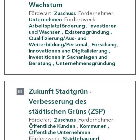
Wachstum
Förderart:
Zuschuss
Fördernehmer:
Unternehmen
Förderzweck:
Arbeitsplatzförderung
Investieren
und Wachsen
Existenzgründung
Qualifizierung/Aus- und
Weiterbildung/Personal
Forschung,
Innovationen und Digitalisierung
Investitionen in Sachanlagen und
Beratung
Unternehmensgründung
Zukunft Stadtgrün -
Verbesserung des
städtischen Grüns (ZSP)
Förderart:
Zuschuss
Fördernehmer:
Öffentliche Kunden
Kommunen
Öffentliche Unternehmen
Förderzweck:
Städtebau und