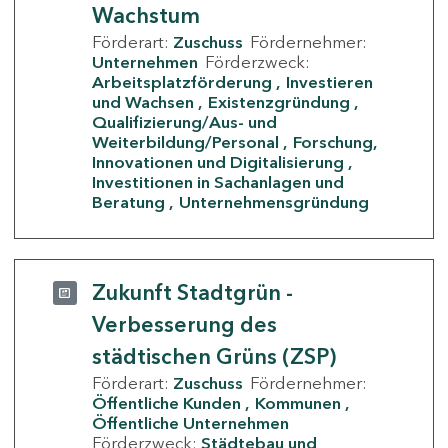
Wachstum
Förderart:
Zuschuss
Fördernehmer:
Unternehmen
Förderzweck:
Arbeitsplatzförderung
Investieren
und Wachsen
Existenzgründung
Qualifizierung/Aus- und
Weiterbildung/Personal
Forschung,
Innovationen und Digitalisierung
Investitionen in Sachanlagen und
Beratung
Unternehmensgründung
Zukunft Stadtgrün -
Verbesserung des
städtischen Grüns (ZSP)
Förderart:
Zuschuss
Fördernehmer:
Öffentliche Kunden
Kommunen
Öffentliche Unternehmen
Förderzweck:
Städtebau und