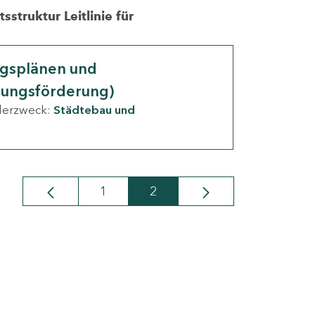
struktur Leitlinie für
ngsplänen und
nungsförderung)
derzweck:
Städtebau und
1
2
Seite
Seite