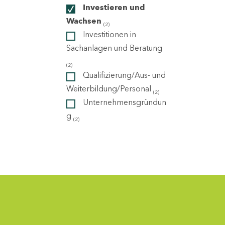
Investieren und
Wachsen
(2)
ndorte
Investitionen in
Sachanlagen und Beratung
(2)
Qualifizierung/Aus- und
Weiterbildung/Personal
(2)
Unternehmensgründun
g
(2)