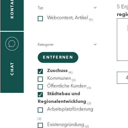
KONTAKT
5 Er
Typ
gen
regi
Webcontent, Artikel
n
(5)
Kategorie
ENTFERNEN
CHAT
icecenter
Zuschuss
(4)
Kommunen
(3)
Öffentliche Kunden
(3)
taktformular
Städtebau und
Regionalentwicklung
(3)
Arbeitsplatzförderung
erportal
(2)
Existenzgründung
(2)