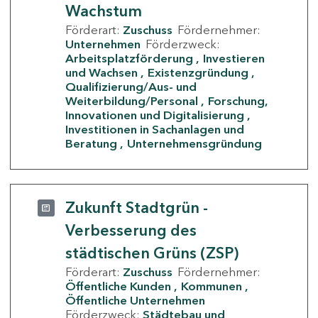
Wachstum
Förderart:
Zuschuss
Fördernehmer:
Unternehmen
Förderzweck:
Arbeitsplatzförderung
Investieren
und Wachsen
Existenzgründung
Qualifizierung/Aus- und
Weiterbildung/Personal
Forschung,
Innovationen und Digitalisierung
Investitionen in Sachanlagen und
Beratung
Unternehmensgründung
Zukunft Stadtgrün -
Verbesserung des
städtischen Grüns (ZSP)
Förderart:
Zuschuss
Fördernehmer:
Öffentliche Kunden
Kommunen
Öffentliche Unternehmen
Förderzweck:
Städtebau und