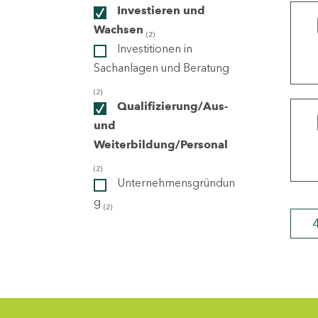
Investieren und
Wachsen
(2)
ndorte
Investitionen in
Sachanlagen und Beratung
(2)
Qualifizierung/Aus-
und
Weiterbildung/Personal
(2)
Unternehmensgründun
g
(2)