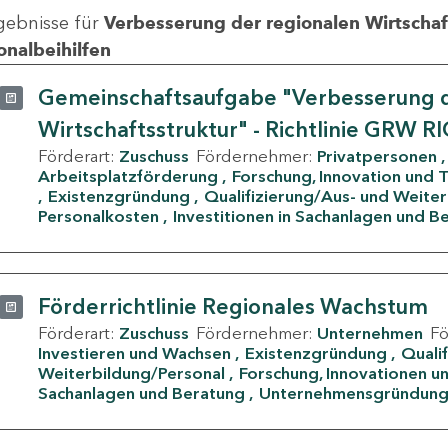
gebnisse für
Verbesserung der regionalen Wirtschafts
onalbeihilfen
Gemeinschaftsaufgabe "Verbesserung d
Wirtschaftsstruktur" - Richtlinie GRW R
Förderart:
Zuschuss
Fördernehmer:
Privatpersonen
Arbeitsplatzförderung
Forschung, Innovation und 
Existenzgründung
Qualifizierung/Aus- und Weite
Personalkosten
Investitionen in Sachanlagen und B
Förderrichtlinie Regionales Wachstum
Förderart:
Zuschuss
Fördernehmer:
Unternehmen
F
Investieren und Wachsen
Existenzgründung
Quali
Weiterbildung/Personal
Forschung, Innovationen un
Sachanlagen und Beratung
Unternehmensgründun