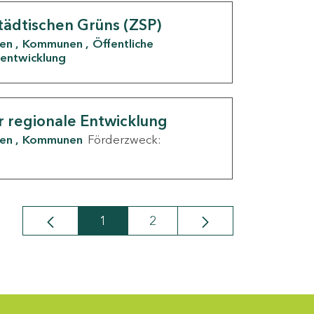
tädtischen Grüns (ZSP)
den
Kommunen
Öffentliche
entwicklung
r regionale Entwicklung
den
Kommunen
Förderzweck:
1
2
Seite
Seite