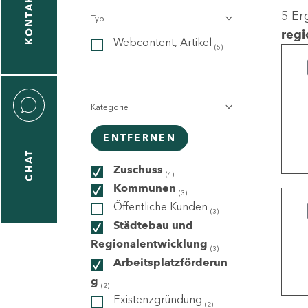
KONTAKT
5 Er
Typ
gen
regi
Webcontent, Artikel
n
(5)
Kategorie
ENTFERNEN
CHAT
icecenter
Zuschuss
(4)
Kommunen
(3)
Öffentliche Kunden
(3)
taktformular
Städtebau und
Regionalentwicklung
(3)
Arbeitsplatzförderun
g
erportal
(2)
Existenzgründung
(2)