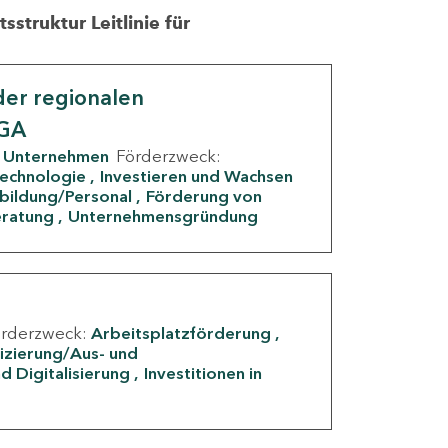
struktur Leitlinie für
er regionalen
IGA
Unternehmen
Förderzweck:
Technologie
Investieren und Wachsen
rbildung/Personal
Förderung von
eratung
Unternehmensgründung
örderzweck:
Arbeitsplatzförderung
fizierung/Aus- und
d Digitalisierung
Investitionen in
g