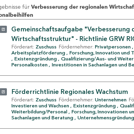
gebnisse für
Verbesserung der regionalen Wirtschafts
onalbeihilfen
Gemeinschaftsaufgabe "Verbesserung d
Wirtschaftsstruktur" - Richtlinie GRW R
Förderart:
Zuschuss
Fördernehmer:
Privatpersonen
Arbeitsplatzförderung
Forschung, Innovation und 
Existenzgründung
Qualifizierung/Aus- und Weite
Personalkosten
Investitionen in Sachanlagen und B
Förderrichtlinie Regionales Wachstum
Förderart:
Zuschuss
Fördernehmer:
Unternehmen
F
Investieren und Wachsen
Existenzgründung
Quali
Weiterbildung/Personal
Forschung, Innovationen un
Sachanlagen und Beratung
Unternehmensgründun