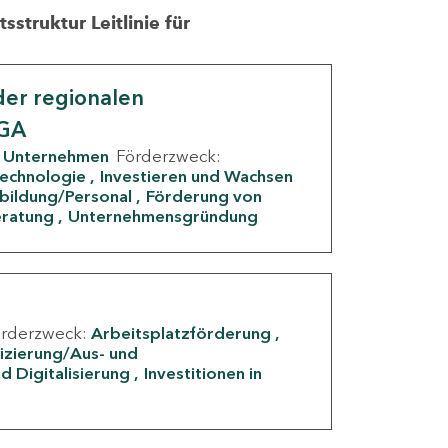
struktur Leitlinie für
er regionalen
IGA
Unternehmen
Förderzweck:
Technologie
Investieren und Wachsen
rbildung/Personal
Förderung von
eratung
Unternehmensgründung
örderzweck:
Arbeitsplatzförderung
fizierung/Aus- und
d Digitalisierung
Investitionen in
g