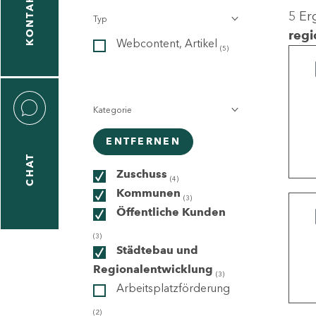
KONTAKT
5 Er
Typ
gen
regi
Webcontent, Artikel
n
(5)
Kategorie
ENTFERNEN
CHAT
icecenter
Zuschuss
(4)
Kommunen
(3)
Öffentliche Kunden
taktformular
(3)
Städtebau und
Regionalentwicklung
(3)
Arbeitsplatzförderung
erportal
(2)