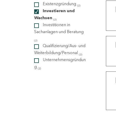
Existenzgründung
(2)
Investieren und
ndorte
Wachsen
(2)
Investitionen in
Sachanlagen und Beratung
(2)
Qualifizierung/Aus- und
Weiterbildung/Personal
(2)
Unternehmensgründun
g
(2)