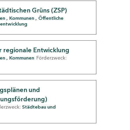
tädtischen Grüns (ZSP)
den
Kommunen
Öffentliche
entwicklung
r regionale Entwicklung
den
Kommunen
Förderzweck:
ngsplänen und
nungsförderung)
derzweck:
Städtebau und