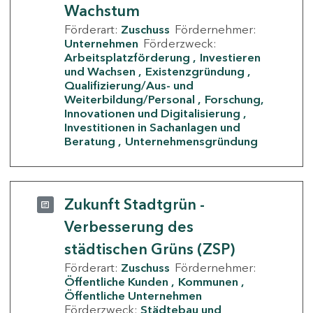
Wachstum
Förderart:
Zuschuss
Fördernehmer:
Unternehmen
Förderzweck:
Arbeitsplatzförderung
Investieren
und Wachsen
Existenzgründung
Qualifizierung/Aus- und
Weiterbildung/Personal
Forschung,
Innovationen und Digitalisierung
Investitionen in Sachanlagen und
Beratung
Unternehmensgründung
Zukunft Stadtgrün -
Verbesserung des
städtischen Grüns (ZSP)
Förderart:
Zuschuss
Fördernehmer:
Öffentliche Kunden
Kommunen
Öffentliche Unternehmen
Förderzweck:
Städtebau und