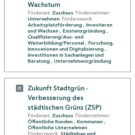
Wachstum
Förderart:
Zuschuss
Fördernehmer:
Unternehmen
Förderzweck:
Arbeitsplatzförderung
Investieren
und Wachsen
Existenzgründung
Qualifizierung/Aus- und
Weiterbildung/Personal
Forschung,
Innovationen und Digitalisierung
Investitionen in Sachanlagen und
Beratung
Unternehmensgründung
Zukunft Stadtgrün -
Verbesserung des
städtischen Grüns (ZSP)
Förderart:
Zuschuss
Fördernehmer:
Öffentliche Kunden
Kommunen
Öffentliche Unternehmen
Förderzweck:
Städtebau und