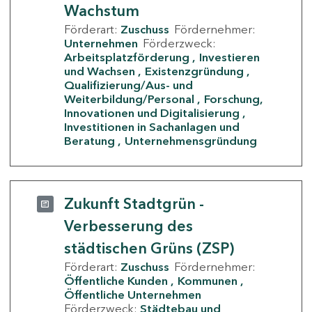
Wachstum
Förderart:
Zuschuss
Fördernehmer:
Unternehmen
Förderzweck:
Arbeitsplatzförderung
Investieren
und Wachsen
Existenzgründung
Qualifizierung/Aus- und
Weiterbildung/Personal
Forschung,
Innovationen und Digitalisierung
Investitionen in Sachanlagen und
Beratung
Unternehmensgründung
Zukunft Stadtgrün -
Verbesserung des
städtischen Grüns (ZSP)
Förderart:
Zuschuss
Fördernehmer:
Öffentliche Kunden
Kommunen
Öffentliche Unternehmen
Förderzweck:
Städtebau und