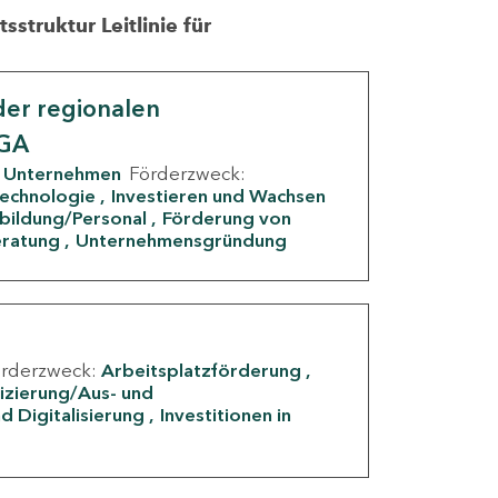
struktur Leitlinie für
er regionalen
IGA
Unternehmen
Förderzweck:
Technologie
Investieren und Wachsen
rbildung/Personal
Förderung von
eratung
Unternehmensgründung
örderzweck:
Arbeitsplatzförderung
fizierung/Aus- und
d Digitalisierung
Investitionen in
g