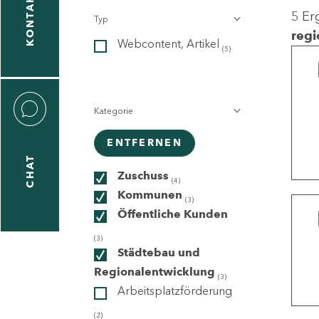
KONTAKT
5 Er
Typ
gen
regi
Webcontent, Artikel
n
(5)
Kategorie
ENTFERNEN
CHAT
icecenter
Zuschuss
(4)
Kommunen
(3)
Öffentliche Kunden
taktformular
(3)
Städtebau und
Regionalentwicklung
(3)
Arbeitsplatzförderung
erportal
(2)