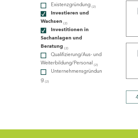
Existenzgründung
(2)
Investieren und
ndorte
Wachsen
(2)
Investitionen in
Sachanlagen und
Beratung
(2)
Qualifizierung/Aus- und
Weiterbildung/Personal
(2)
Unternehmensgründun
g
(2)