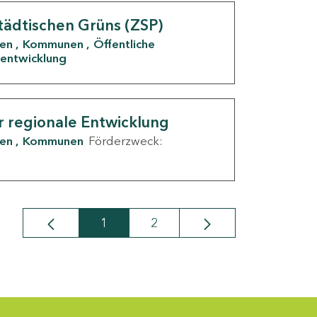
tädtischen Grüns (ZSP)
den
Kommunen
Öffentliche
entwicklung
r regionale Entwicklung
den
Kommunen
Förderzweck:
1
2
Seite
Seite