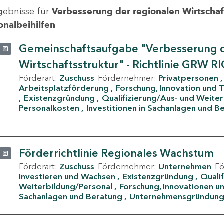
gebnisse für
Verbesserung der regionalen Wirtschafts
onalbeihilfen
Gemeinschaftsaufgabe "Verbesserung d
Wirtschaftsstruktur" - Richtlinie GRW R
Förderart:
Zuschuss
Fördernehmer:
Privatpersonen
Arbeitsplatzförderung
Forschung, Innovation und 
Existenzgründung
Qualifizierung/Aus- und Weite
Personalkosten
Investitionen in Sachanlagen und B
Förderrichtlinie Regionales Wachstum
Förderart:
Zuschuss
Fördernehmer:
Unternehmen
F
Investieren und Wachsen
Existenzgründung
Quali
Weiterbildung/Personal
Forschung, Innovationen un
Sachanlagen und Beratung
Unternehmensgründun